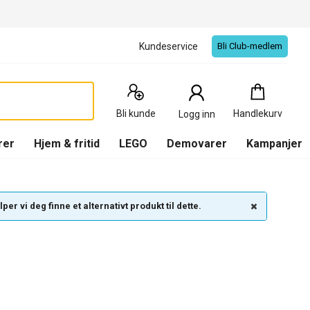
Kundeservice
Bli Club-medlem
Handlekurv
:
0
Produkter
Bli kunde
Handlekurv
Logg inn
(
Handlekurv
)
rer
Hjem & fritid
LEGO
Demovarer
Kampanjer
per vi deg finne et alternativt produkt til dette.