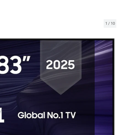
1
/
10