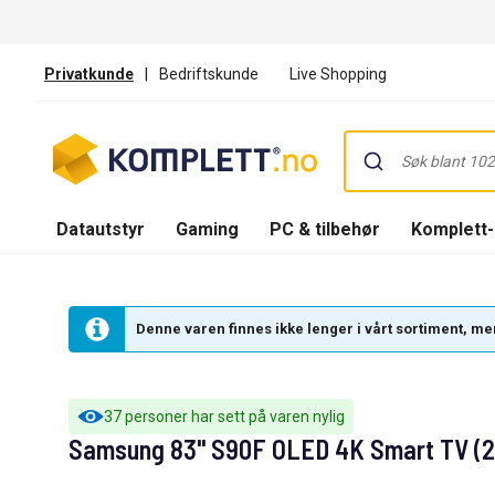
Privatkunde
|
Bedriftskunde
Live Shopping
Datautstyr
Gaming
PC & tilbehør
Komplett
Denne varen finnes ikke lenger i vårt sortiment, men
37 personer har sett på varen nylig
Samsung 83" S90F OLED 4K Smart TV (2