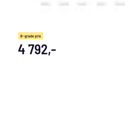
B-grade pris
4 792,-