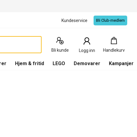
Kundeservice
Bli Club-medlem
Handlekurv
:
0
Produkter
Bli kunde
Handlekurv
Logg inn
(
Handlekurv
)
rer
Hjem & fritid
LEGO
Demovarer
Kampanjer