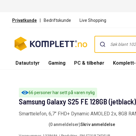
Privatkunde
|
Bedriftskunde
Live Shopping
Datautstyr
Gaming
PC & tilbehør
Komplett
66 personer har sett på varen nylig
Samsung Galaxy S25 FE 128GB (jetblack
Smarttelefon, 6,7’’ FHD+ Dynamic AMOLED 2x, 8GB R
(0 anmeldelser)
Skriv anmeldelse
Varenummer:
1338686
/ Produktnr.:
SM-S731BZKDEUB