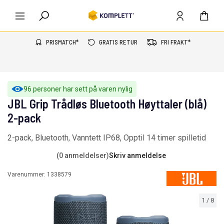
PRISMATCH*
GRATIS RETUR
FRI FRAKT*
96 personer har sett på varen nylig
JBL Grip Trådløs Bluetooth Høyttaler (blå)
2-pack
2-pack, Bluetooth, Vanntett IP68, Opptil 14 timer spilletid
(0 anmeldelser)
Skriv anmeldelse
Varenummer:
1338579
1
/
8