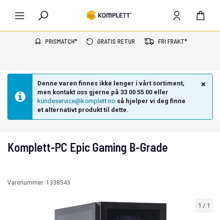
PRISMATCH*
GRATIS RETUR
FRI FRAKT*
Denne varen finnes ikke lenger i vårt sortiment,
men kontakt oss gjerne på 33 00 55 00 eller
kundeservice@komplett.no
så hjelper vi deg finne
et alternativt produkt til dette.
Komplett-PC Epic Gaming B-Grade
Varenummer:
1338543
1
/
1