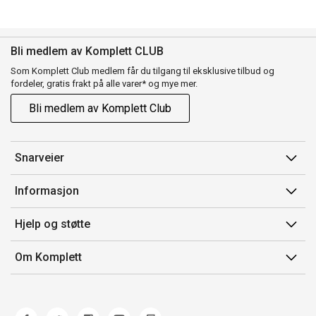
Bli medlem av Komplett CLUB
Som Komplett Club medlem får du tilgang til eksklusive tilbud og
fordeler, gratis frakt på alle varer* og mye mer.
Bli medlem av Komplett Club
Snarveier
Min side
Informasjon
Ordreoversikt
Salgsbetingelser
Hjelp og støtte
Flex
Medlemsvilkår for Komplett Club
Kontakt oss
Komplett Club
Om Komplett
Merker/produsent
Kundeservice
Om oss
EE-avfall
Ofte stilte spørsmål
Jobb i Komplett