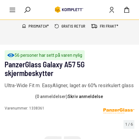
PRISMATCH*
GRATIS RETUR
FRI FRAKT*
56 personer har sett på varen nylig
PanzerGlass Galaxy A57 5G
skjermbeskytter
Ultra-Wide Fit m. EasyAligner, laget av 60% resirkulert glass
(0 anmeldelser)
Skriv anmeldelse
Varenummer:
1338361
1
/
6