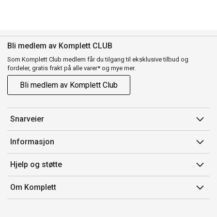
Bli medlem av Komplett CLUB
Som Komplett Club medlem får du tilgang til eksklusive tilbud og
fordeler, gratis frakt på alle varer* og mye mer.
Bli medlem av Komplett Club
Snarveier
Min side
Informasjon
Ordreoversikt
Salgsbetingelser
Hjelp og støtte
Flex
Medlemsvilkår for Komplett Club
Kontakt oss
Komplett Club
Om Komplett
Merker/produsent
Kundeservice
Om oss
EE-avfall
Ofte stilte spørsmål