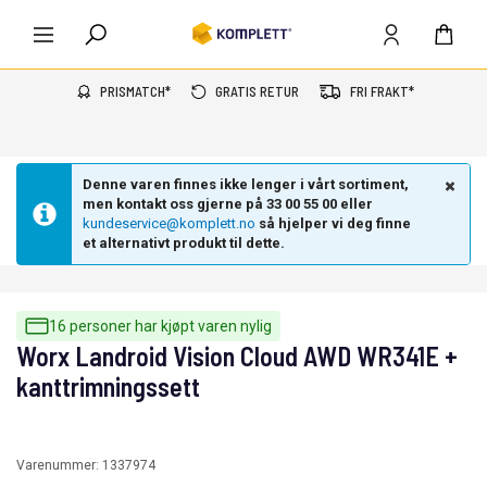
PRISMATCH*
GRATIS RETUR
FRI FRAKT*
Denne varen finnes ikke lenger i vårt sortiment,
men kontakt oss gjerne på 33 00 55 00 eller
kundeservice@komplett.no
så hjelper vi deg finne
et alternativt produkt til dette.
16 personer har kjøpt varen nylig
Worx Landroid Vision Cloud AWD WR341E +
kanttrimningssett
Varenummer:
1337974