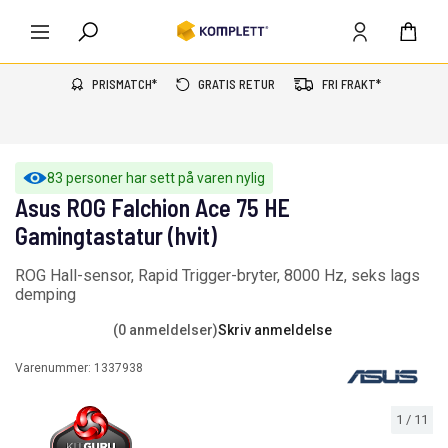
PRISMATCH*
GRATIS RETUR
FRI FRAKT*
83 personer har sett på varen nylig
Asus ROG Falchion Ace 75 HE
Gamingtastatur (hvit)
ROG Hall-sensor, Rapid Trigger-bryter, 8000 Hz, seks lags
demping
(0 anmeldelser)
Skriv anmeldelse
Varenummer:
1337938
1
/
11