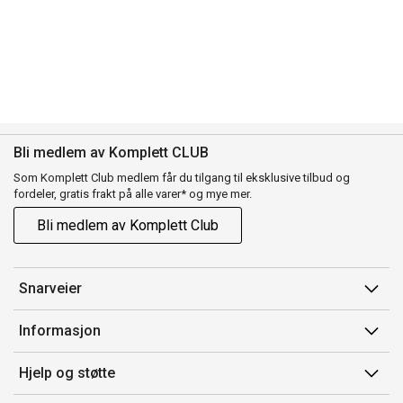
Bli medlem av Komplett CLUB
Som Komplett Club medlem får du tilgang til eksklusive tilbud og
fordeler, gratis frakt på alle varer* og mye mer.
Bli medlem av Komplett Club
Snarveier
Min side
Informasjon
Ordreoversikt
Salgsbetingelser
Hjelp og støtte
Flex
Medlemsvilkår for Komplett Club