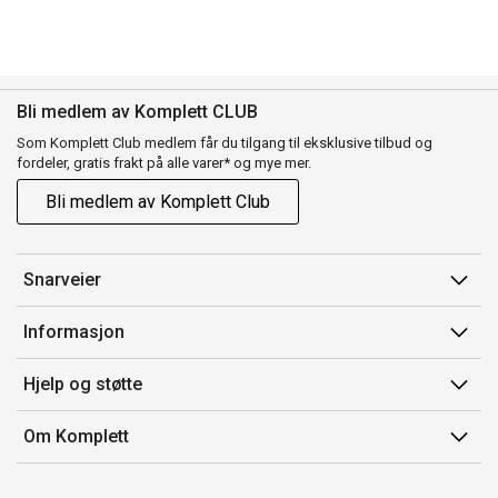
Bli medlem av Komplett CLUB
Som Komplett Club medlem får du tilgang til eksklusive tilbud og
fordeler, gratis frakt på alle varer* og mye mer.
Bli medlem av Komplett Club
Snarveier
Min side
Informasjon
Ordreoversikt
Salgsbetingelser
Hjelp og støtte
Flex
Medlemsvilkår for Komplett Club
Kontakt oss
Komplett Club
Om Komplett
Merker/produsent
Kundeservice
Om oss
EE-avfall