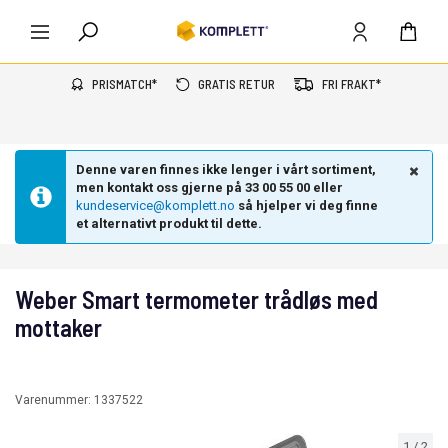
PRISMATCH*
GRATIS RETUR
FRI FRAKT*
Denne varen finnes ikke lenger i vårt sortiment,
men kontakt oss gjerne på 33 00 55 00 eller
kundeservice@komplett.no
så hjelper vi deg finne
et alternativt produkt til dette.
Weber Smart termometer trådløs med
mottaker
Varenummer:
1337522
1
/
2