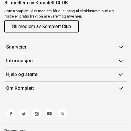
Bli medlem av Komplett CLUB
Som Komplett Club medlem får du tilgang til eksklusive tilbud og
fordeler, gratis frakt på alle varer* og mye mer.
Bli medlem av Komplett Club
Snarveier
Min side
Informasjon
Ordreoversikt
Salgsbetingelser
Hjelp og støtte
Flex
Medlemsvilkår for Komplett Club
Kontakt oss
Komplett Club
Om Komplett
Merker/produsent
Kundeservice
Om oss
EE-avfall
Ofte stilte spørsmål
Jobb i Komplett
Retur
Miljøarbeid og ESG
Reklamasjon og garanti
Åpenhetsloven
Personvern