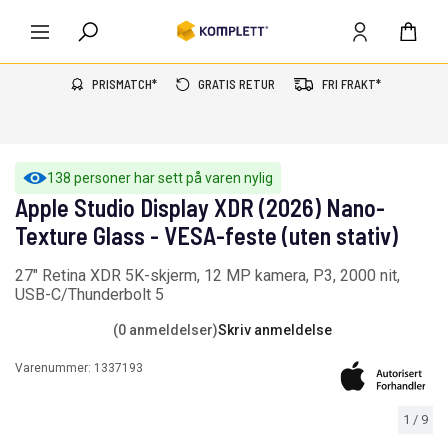
PRISMATCH*
GRATIS RETUR
FRI FRAKT*
138 personer har sett på varen nylig
Apple Studio Display XDR (2026) Nano-
Texture Glass - VESA-feste (uten stativ)
27" Retina XDR 5K-skjerm, 12 MP kamera, P3, 2000 nit,
USB-C/Thunderbolt 5
(0 anmeldelser)
Skriv anmeldelse
Varenummer:
1337193
1
/
9