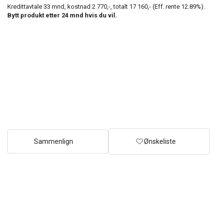
Kredittavtale
33
mnd, kostnad
2 770,-
, totalt
17 160,-
(Eff. rente
12.89
%).
Bytt produkt etter
24
mnd hvis du vil.
Sammenlign
Ønskeliste