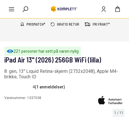
PRISMATCH*
GRATIS RETUR
FRI FRAKT*
221 personer har sett på varen nylig
iPad Air 13" (2026) 256GB WiFi (lilla)
8. gen, 13" Liquid Retina-skjerm (2732x2048), Apple M4-
brikke, Touch ID
4
(1 anmeldelser)
Varenummer:
1337038
1
/
11