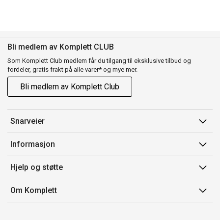
Bli medlem av Komplett CLUB
Som Komplett Club medlem får du tilgang til eksklusive tilbud og
fordeler, gratis frakt på alle varer* og mye mer.
Bli medlem av Komplett Club
Snarveier
Min side
Informasjon
Ordreoversikt
Salgsbetingelser
Hjelp og støtte
Flex
Medlemsvilkår for Komplett Club
Kontakt oss
Komplett Club
Om Komplett
Merker/produsent
Kundeservice
Om oss
EE-avfall
Ofte stilte spørsmål