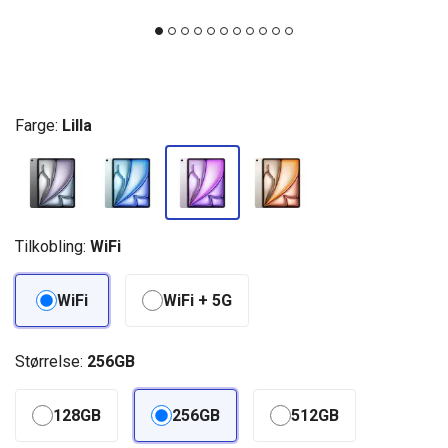
Farge:
Lilla
Tilkobling:
WiFi
WiFi
WiFi + 5G
Størrelse:
256GB
128GB
256GB
512GB