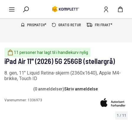
PRISMATCH*
GRATIS RETUR
FRI FRAKT*
11 personer har lagt til i handlekurv nylig
iPad Air 11" (2026) 5G 256GB (stellargrå)
8. gen, 11" Liquid Retina-skjerm (2360x1640), Apple M4-
brikke, Touch ID
(0 anmeldelser)
Skriv anmeldelse
Varenummer:
1336973
1
/
11