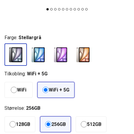
Farge:
Stellargrå
Tilkobling:
WiFi + 5G
WiFi
WiFi + 5G
Størrelse:
256GB
128GB
256GB
512GB