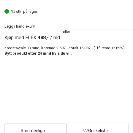
15 stk. på lager.
Legg i handlekurv
eller
Kjøp med FLEX
488,-
/ md.
Kredittavtale
33
mnd, kostnad
2 597,-
, totalt
16 087,-
(Eff. rente
12.89
%).
Bytt produkt etter
24
mnd hvis du vil.
Sammenlign
Ønskeliste