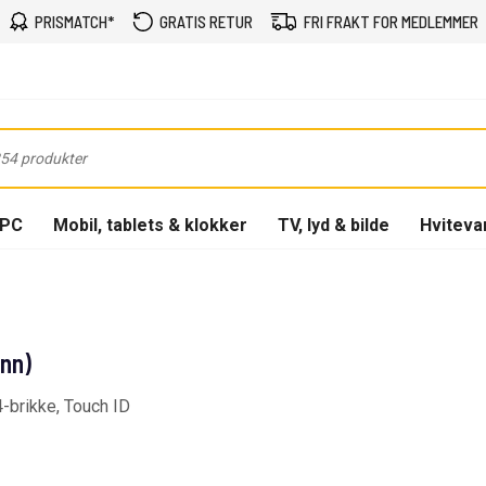
PRISMATCH*
GRATIS RETUR
FRI FRAKT FOR MEDLEMMER
-PC
Mobil, tablets & klokker
TV, lyd & bilde
Hviteva
inn)
-brikke, Touch ID