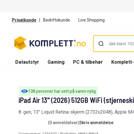
Privatkunde
|
Bedriftskunde
Live Shopping
Datautstyr
Gaming
PC & tilbehør
Komplett
138 personer har sett på varen nylig
iPad Air 13" (2026) 512GB WiFi (stjernesk
8. gen, 13" Liquid Retina-skjerm (2732x2048), Apple M4
(0 anmeldelser)
Skriv anmeldelse
Varenummer:
1336937
/ Produktnr.:
MH614KN/A