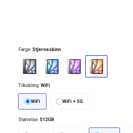
Farge:
Stjerneskinn
Tilkobling:
WiFi
WiFi
WiFi + 5G
Størrelse:
512GB