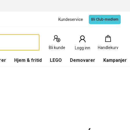
Kundeservice
Bli Club-medlem
Handlekurv
:
0
Produkter
Bli kunde
Handlekurv
Logg inn
(
Handlekurv
)
rer
Hjem & fritid
LEGO
Demovarer
Kampanjer