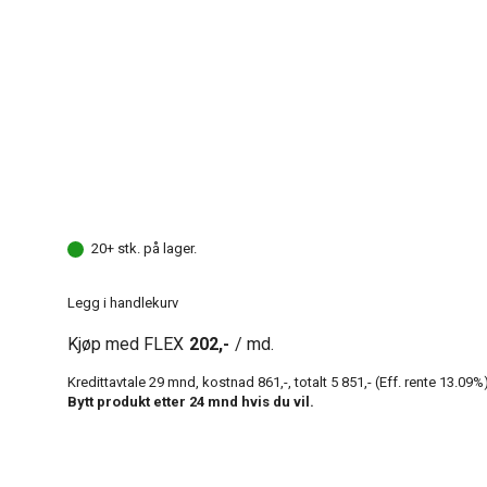
20+ stk. på lager.
Legg i handlekurv
Kjøp med FLEX
202,-
/ md.
Kredittavtale
29
mnd, kostnad
861,-
, totalt
5 851,-
(Eff. rente
13.09
%)
Bytt produkt etter
24
mnd hvis du vil.