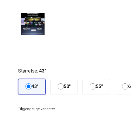
Størrelse:
43"
43"
50"
55"
6
Tilgjengelige varianter