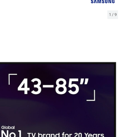
1
/
9