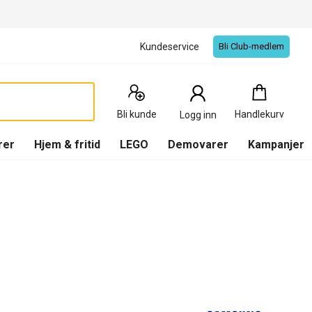
Kundeservice
Bli Club-medlem
Handlekurv
:
0
Produkter
Bli kunde
Handlekurv
Logg inn
(
Handlekurv
)
rer
Hjem & fritid
LEGO
Demovarer
Kampanjer