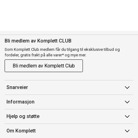
Bli medlem av Komplett CLUB
Som Komplett Club medlem får du tilgang til eksklusive tilbud og
fordeler, gratis frakt på alle varer* og mye mer.
Bli medlem av Komplett Club
Snarveier
Min side
Informasjon
Ordreoversikt
Salgsbetingelser
Hjelp og støtte
Flex
Medlemsvilkår for Komplett Club
Kontakt oss
Komplett Club
Om Komplett
Merker/produsent