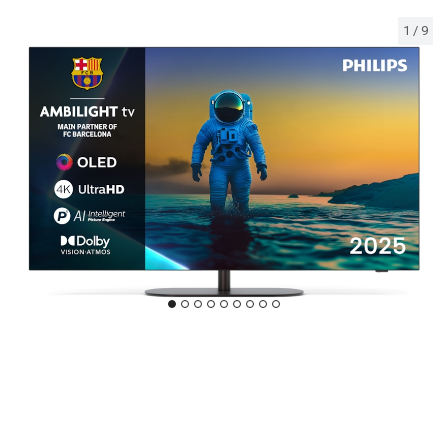
1
/
9