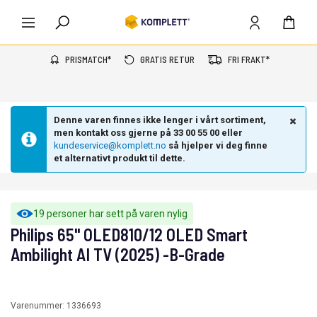
PRISMATCH*
GRATIS RETUR
FRI FRAKT*
Denne varen finnes ikke lenger i vårt sortiment,
men kontakt oss gjerne på 33 00 55 00 eller
kundeservice@komplett.no
så hjelper vi deg finne
et alternativt produkt til dette.
19 personer har sett på varen nylig
Philips 65" OLED810/12 OLED Smart
Ambilight AI TV (2025) -B-Grade
Varenummer:
1336693