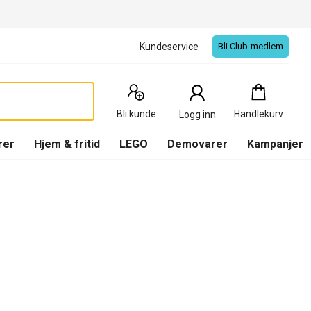
Kundeservice
Bli Club-medlem
Handlekurv
:
0
Produkter
Bli kunde
Handlekurv
Logg inn
(
Handlekurv
)
rer
Hjem & fritid
LEGO
Demovarer
Kampanjer