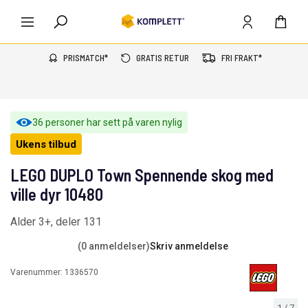
PRISMATCH*
GRATIS RETUR
FRI FRAKT*
36 personer har sett på varen nylig
Ukens tilbud
LEGO DUPLO Town Spennende skog med
ville dyr 10480
Alder 3+, deler 131
(0 anmeldelser)
Skriv anmeldelse
Varenummer:
1336570
1
/
7