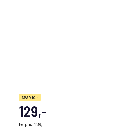
SPAR 10,-
129,-
Førpris:
139,-