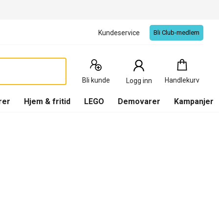
Kundeservice
Bli Club-medlem
Handlekurv
:
0
Produkter
Bli kunde
Handlekurv
Logg inn
(
Handlekurv
)
rer
Hjem & fritid
LEGO
Demovarer
Kampanjer