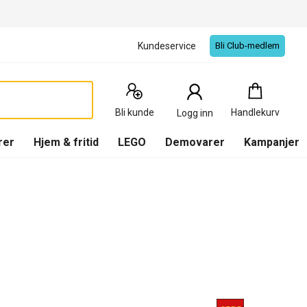
Kundeservice
Bli Club-medlem
Handlekurv
:
0
Produkter
Bli kunde
Handlekurv
Logg inn
(
Handlekurv
)
rer
Hjem & fritid
LEGO
Demovarer
Kampanjer