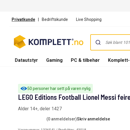
Privatkunde
|
Bedriftskunde
Live Shopping
Datautstyr
Gaming
PC & tilbehør
Komplett
50 personer har sett på varen nylig
LEGO Editions Football Lionel Messi feir
Alder 14+, deler 1427
(0 anmeldelser)
Skriv anmeldelse
Varenummer:
1336541
/ Produktnr.:
43018