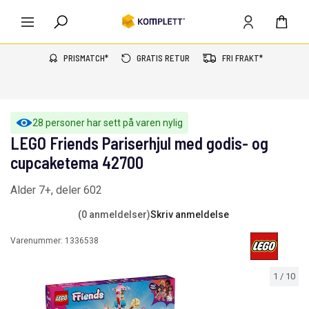
PRISMATCH*
GRATIS RETUR
FRI FRAKT*
28 personer har sett på varen nylig
LEGO Friends Pariserhjul med godis- og
cupcaketema 42700
Alder 7+, deler 602
(0 anmeldelser)
Skriv anmeldelse
Varenummer:
1336538
1
/
10