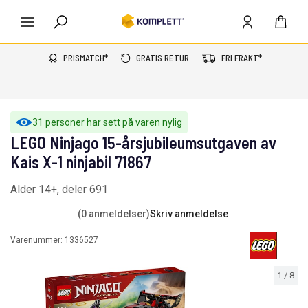
PRISMATCH*
GRATIS RETUR
FRI FRAKT*
31 personer har sett på varen nylig
LEGO Ninjago 15-årsjubileumsutgaven av
Kais X-1 ninjabil 71867
Alder 14+, deler 691
(0 anmeldelser)
Skriv anmeldelse
Varenummer:
1336527
1
/
8