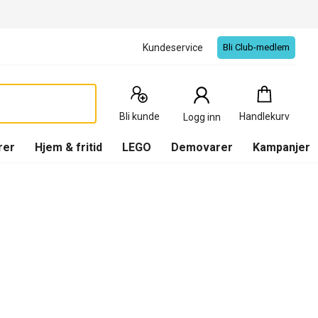
Kundeservice
Bli Club-medlem
Handlekurv
:
0
Produkter
Bli kunde
Handlekurv
Logg inn
(
Handlekurv
)
rer
Hjem & fritid
LEGO
Demovarer
Kampanjer