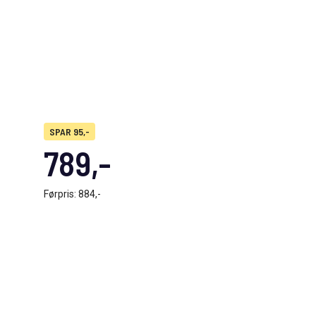
SPAR 95,-
789,-
Førpris:
884,-