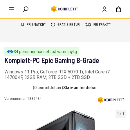
PRISMATCH*
GRATIS RETUR
FRI FRAKT*
34 personer har sett på varen nylig
Komplett-PC Epic Gaming B-Grade
Windows 11 Pro, GeForce RTX 5070 Ti, Intel Core i7-
14700KF, 32GB RAM, 2TB SSD + 2TB SSD
(0 anmeldelser)
Skriv anmeldelse
Varenummer:
1336434
1
/
1