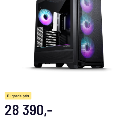
B-grade pris
28 390,-