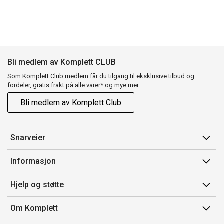
Bli medlem av Komplett CLUB
Som Komplett Club medlem får du tilgang til eksklusive tilbud og
fordeler, gratis frakt på alle varer* og mye mer.
Bli medlem av Komplett Club
Snarveier
Min side
Informasjon
Ordreoversikt
Salgsbetingelser
Hjelp og støtte
Flex
Medlemsvilkår for Komplett Club
Kontakt oss
Komplett Club
Om Komplett
Merker/produsent
Kundeservice