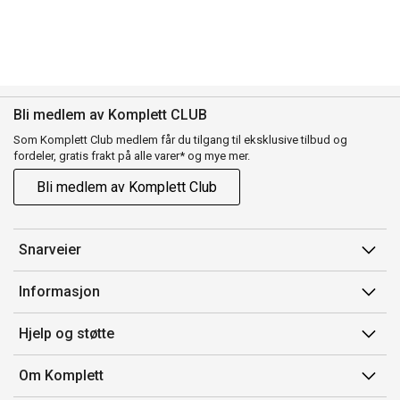
Bli medlem av Komplett CLUB
Som Komplett Club medlem får du tilgang til eksklusive tilbud og
fordeler, gratis frakt på alle varer* og mye mer.
Bli medlem av Komplett Club
Snarveier
Min side
Informasjon
Ordreoversikt
Salgsbetingelser
Hjelp og støtte
Flex
Medlemsvilkår for Komplett Club
Kontakt oss
Komplett Club
Om Komplett
Merker/produsent
Kundeservice