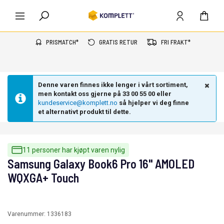
PRISMATCH*
GRATIS RETUR
FRI FRAKT*
Denne varen finnes ikke lenger i vårt sortiment,
men kontakt oss gjerne på 33 00 55 00 eller
kundeservice@komplett.no
så hjelper vi deg finne
et alternativt produkt til dette.
11 personer har kjøpt varen nylig
Samsung Galaxy Book6 Pro 16" AMOLED
WQXGA+ Touch
Varenummer:
1336183