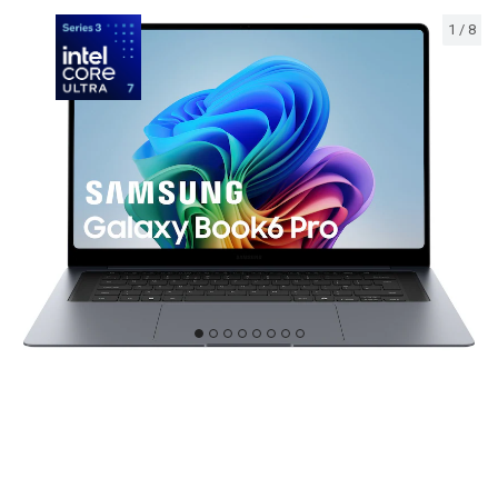
1
/
8