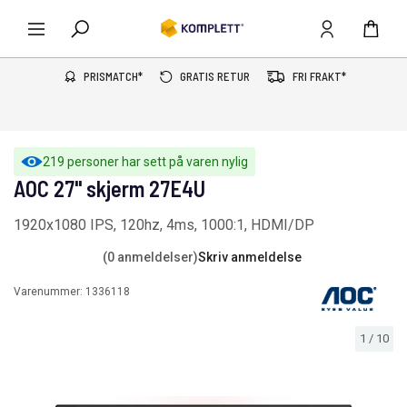
PRISMATCH*
GRATIS RETUR
FRI FRAKT*
219 personer har sett på varen nylig
AOC 27" skjerm 27E4U
1920x1080 IPS, 120hz, 4ms, 1000:1, HDMI/DP
(0 anmeldelser)
Skriv anmeldelse
Varenummer:
1336118
1
/
10