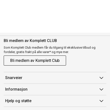
Bli medlem av Komplett CLUB
Som Komplett Club medlem får du tilgang til eksklusive tilbud og
fordeler, gratis frakt på alle varer* og mye mer.
Bli medlem av Komplett Club
Snarveier
Min side
Informasjon
Ordreoversikt
Salgsbetingelser
Hjelp og støtte
Flex
Medlemsvilkår for Komplett Club