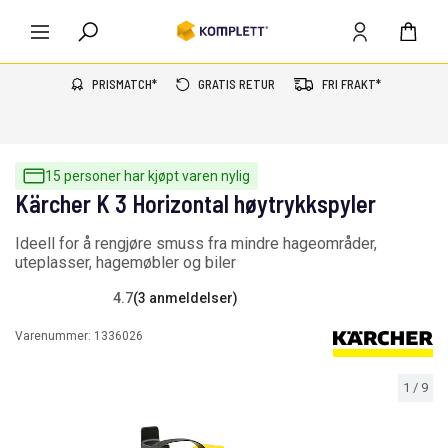
PRISMATCH*
GRATIS RETUR
FRI FRAKT*
15 personer har kjøpt varen nylig
Kärcher K 3 Horizontal høytrykkspyler
Ideell for å rengjøre smuss fra mindre hageområder,
uteplasser, hagemøbler og biler
4.7
(3 anmeldelser)
Varenummer:
1336026
1
/
9