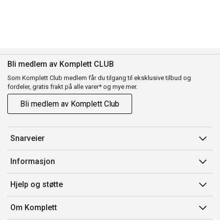
Bli medlem av Komplett CLUB
Som Komplett Club medlem får du tilgang til eksklusive tilbud og
fordeler, gratis frakt på alle varer* og mye mer.
Bli medlem av Komplett Club
Snarveier
Min side
Informasjon
Ordreoversikt
Salgsbetingelser
Hjelp og støtte
Flex
Medlemsvilkår for Komplett Club
Kontakt oss
Komplett Club
Om Komplett
Merker/produsent
Kundeservice