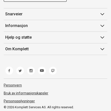
Snarveier
Min side
Informasjon
Ordreoversikt
Salgsbetingelser
Hjelp og støtte
Flex
Medlemsvilkår for Komplett Club
Kontakt oss
Komplett Club
Om Komplett
Merker/produsent
Kundeservice
Om oss
EE-avfall
Ofte stilte spørsmål
Jobb i Komplett
Retur
Miljøarbeid og ESG
Reklamasjon og garanti
Åpenhetsloven
Personvern
Frakt og levering
Whistleblowing
Bruk av informasjonskapsler
Personopplysninger
© 2026 Komplett Services AS. All rights reserved.