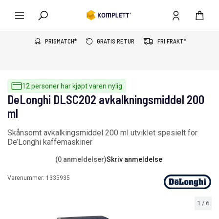
PRISMATCH*
GRATIS RETUR
FRI FRAKT*
12 personer har kjøpt varen nylig
DeLonghi DLSC202 avkalkningsmiddel 200
ml
Skånsomt avkalkingsmiddel 200 ml utviklet spesielt for
De’Longhi kaffemaskiner
(0 anmeldelser)
Skriv anmeldelse
Varenummer:
1335935
1
/
6