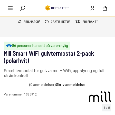
PRISMATCH*
GRATIS RETUR
FRI FRAKT*
86 personer har sett på varen nylig
Mill Smart WiFi gulvtermostat 2-pack
(polarhvit)
Smart termostat for gulvvarme – WiFi, appstyring og full
strømkontroll.
(0 anmeldelser)
Skriv anmeldelse
Varenummer:
1335912
1
/
8