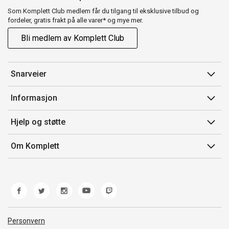
Som Komplett Club medlem får du tilgang til eksklusive tilbud og
fordeler, gratis frakt på alle varer* og mye mer.
Bli medlem av Komplett Club
Snarveier
Min side
Informasjon
Ordreoversikt
Salgsbetingelser
Hjelp og støtte
Flex
Medlemsvilkår for Komplett Club
Kontakt oss
Komplett Club
Om Komplett
Merker/produsent
Kundeservice
Om oss
EE-avfall
Ofte stilte spørsmål
Jobb i Komplett
Retur
Miljøarbeid og ESG
Reklamasjon og garanti
Åpenhetsloven
Personvern
Frakt og levering