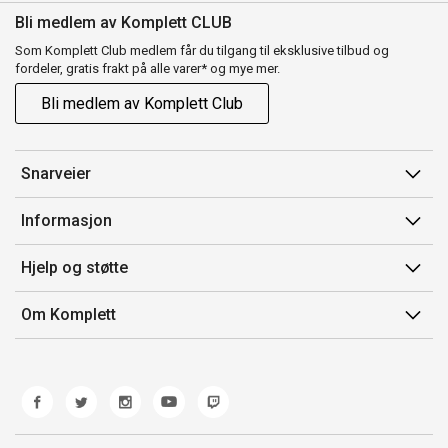
Bli medlem av Komplett CLUB
Som Komplett Club medlem får du tilgang til eksklusive tilbud og
fordeler, gratis frakt på alle varer* og mye mer.
Bli medlem av Komplett Club
Snarveier
Min side
Informasjon
Ordreoversikt
Salgsbetingelser
Hjelp og støtte
Flex
Medlemsvilkår for Komplett Club
Kontakt oss
Komplett Club
Om Komplett
Merker/produsent
Kundeservice
Om oss
EE-avfall
Ofte stilte spørsmål
Jobb i Komplett
Retur
Miljøarbeid og ESG
Reklamasjon og garanti