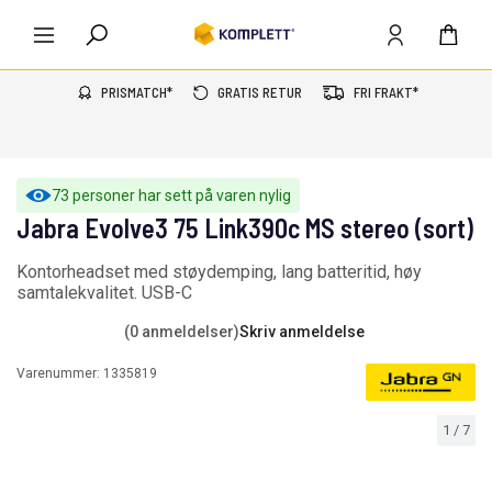
PRISMATCH*
GRATIS RETUR
FRI FRAKT*
73 personer har sett på varen nylig
Jabra Evolve3 75 Link390c MS stereo (sort)
Kontorheadset med støydemping, lang batteritid, høy
samtalekvalitet. USB-C
(0 anmeldelser)
Skriv anmeldelse
Varenummer:
1335819
1
/
7