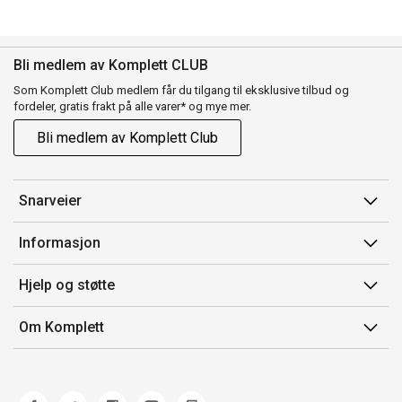
Bli medlem av Komplett CLUB
Som Komplett Club medlem får du tilgang til eksklusive tilbud og
fordeler, gratis frakt på alle varer* og mye mer.
Bli medlem av Komplett Club
Snarveier
Min side
Informasjon
Ordreoversikt
Salgsbetingelser
Hjelp og støtte
Flex
Medlemsvilkår for Komplett Club
Kontakt oss
Komplett Club
Om Komplett
Merker/produsent
Kundeservice
Om oss
EE-avfall
Ofte stilte spørsmål
Jobb i Komplett