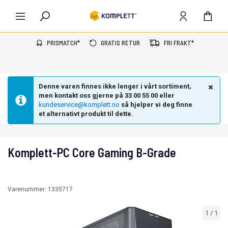
PRISMATCH*
GRATIS RETUR
FRI FRAKT*
Denne varen finnes ikke lenger i vårt sortiment,
men kontakt oss gjerne på 33 00 55 00 eller
kundeservice@komplett.no
så hjelper vi deg finne
et alternativt produkt til dette.
Komplett-PC Core Gaming B-Grade
Varenummer:
1335717
1
/
1