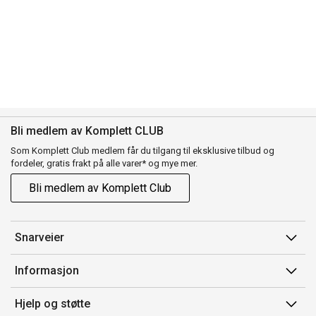
Bli medlem av Komplett CLUB
Som Komplett Club medlem får du tilgang til eksklusive tilbud og
fordeler, gratis frakt på alle varer* og mye mer.
Bli medlem av Komplett Club
Snarveier
Min side
Informasjon
Ordreoversikt
Salgsbetingelser
Hjelp og støtte
Flex