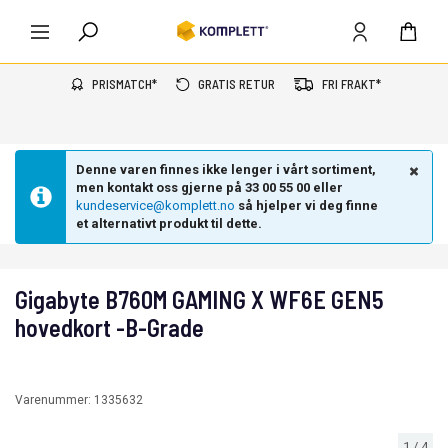
PRISMATCH*
GRATIS RETUR
FRI FRAKT*
Denne varen finnes ikke lenger i vårt sortiment,
men kontakt oss gjerne på 33 00 55 00 eller
kundeservice@komplett.no
så hjelper vi deg finne
et alternativt produkt til dette.
Gigabyte B760M GAMING X WF6E GEN5
hovedkort -B-Grade
Varenummer:
1335632
1
/
4