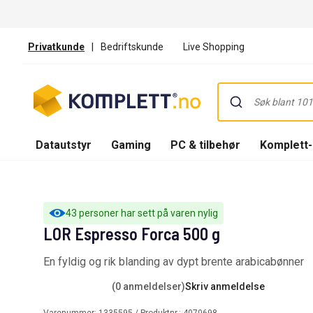
Privatkunde
|
Bedriftskunde
Live Shopping
Datautstyr
Gaming
PC & tilbehør
Komplett
43 personer har sett på varen nylig
LOR Espresso Forca 500 g
En fyldig og rik blanding av dypt brente arabicabønner
(0 anmeldelser)
Skriv anmeldelse
Varenummer:
1335595
/ Produktnr.:
4070698