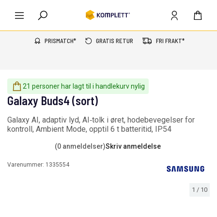
PRISMATCH*
GRATIS RETUR
FRI FRAKT*
21 personer har lagt til i handlekurv nylig
Galaxy Buds4 (sort)
Galaxy AI, adaptiv lyd, AI‑tolk i øret, hodebevegelser for
kontroll, Ambient Mode, opptil 6 t batteritid, IP54
(0 anmeldelser)
Skriv anmeldelse
Varenummer:
1335554
1
/
10