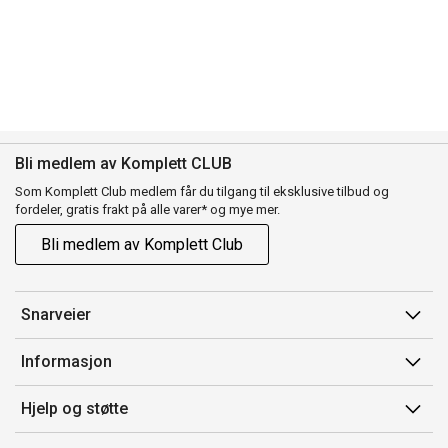
Bli medlem av Komplett CLUB
Som Komplett Club medlem får du tilgang til eksklusive tilbud og
fordeler, gratis frakt på alle varer* og mye mer.
Bli medlem av Komplett Club
Snarveier
Min side
Informasjon
Ordreoversikt
Salgsbetingelser
Hjelp og støtte
Flex
Medlemsvilkår for Komplett Club
Kontakt oss