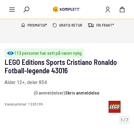
PRISMATCH*
GRATIS RETUR
FRI FRAKT*
113 personer har sett på varen nylig
LEGO Editions Sports Cristiano Ronaldo
Fotball-legende 43016
Alder 12+, deler 854
(0 anmeldelser)
Skriv anmeldelse
Varenummer:
1335199
1
/
7