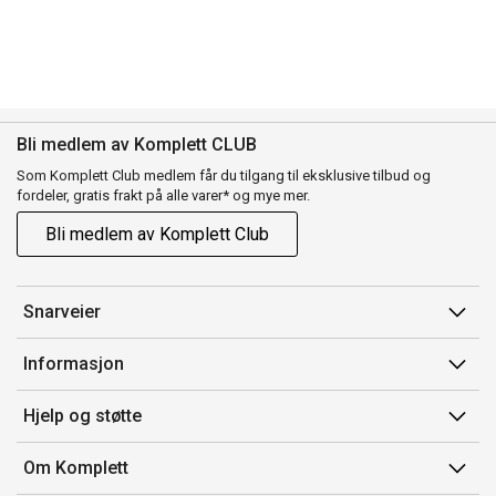
Bli medlem av Komplett CLUB
Som Komplett Club medlem får du tilgang til eksklusive tilbud og
fordeler, gratis frakt på alle varer* og mye mer.
Bli medlem av Komplett Club
Snarveier
Min side
Informasjon
Ordreoversikt
Salgsbetingelser
Hjelp og støtte
Flex
Medlemsvilkår for Komplett Club
Kontakt oss
Komplett Club
Om Komplett
Merker/produsent
Kundeservice