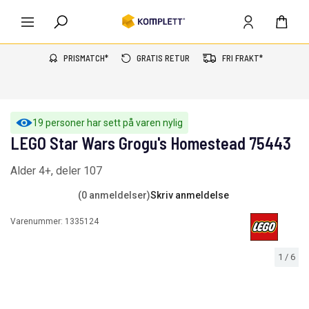
PRISMATCH*
GRATIS RETUR
FRI FRAKT*
19 personer har sett på varen nylig
LEGO Star Wars Grogu's Homestead 75443
Alder 4+, deler 107
(0 anmeldelser)
Skriv anmeldelse
Varenummer:
1335124
1
/
6