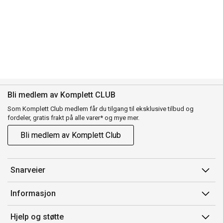
Bli medlem av Komplett CLUB
Som Komplett Club medlem får du tilgang til eksklusive tilbud og
fordeler, gratis frakt på alle varer* og mye mer.
Bli medlem av Komplett Club
Snarveier
Min side
Informasjon
Ordreoversikt
Salgsbetingelser
Hjelp og støtte
Flex