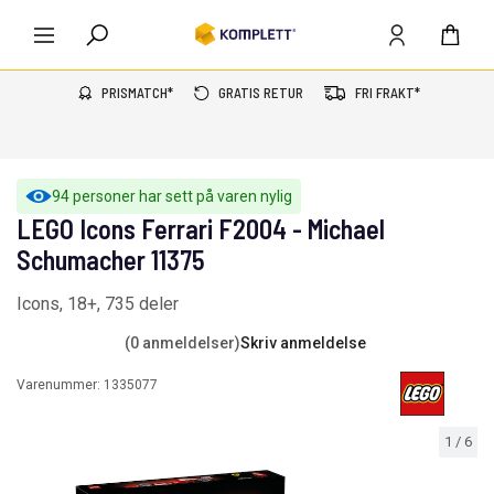
PRISMATCH*
GRATIS RETUR
FRI FRAKT*
94 personer har sett på varen nylig
LEGO Icons Ferrari F2004 - Michael
Schumacher 11375
Icons, 18+, 735 deler
(0 anmeldelser)
Skriv anmeldelse
Varenummer:
1335077
1
/
6