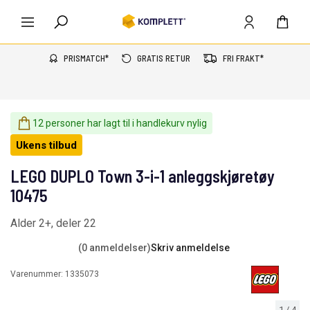
PRISMATCH*
GRATIS RETUR
FRI FRAKT*
12 personer har lagt til i handlekurv nylig
Ukens tilbud
LEGO DUPLO Town 3-i-1 anleggskjøretøy
10475
Alder 2+, deler 22
(0 anmeldelser)
Skriv anmeldelse
Varenummer:
1335073
1
/
4