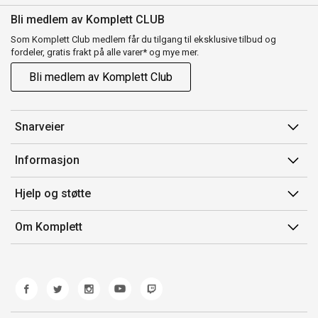
Bli medlem av Komplett CLUB
Som Komplett Club medlem får du tilgang til eksklusive tilbud og
fordeler, gratis frakt på alle varer* og mye mer.
Bli medlem av Komplett Club
Snarveier
Min side
Informasjon
Ordreoversikt
Salgsbetingelser
Hjelp og støtte
Flex
Medlemsvilkår for Komplett Club
Kontakt oss
Komplett Club
Om Komplett
Merker/produsent
Kundeservice
Om oss
EE-avfall
Ofte stilte spørsmål
Jobb i Komplett
Retur
Miljøarbeid og ESG
Reklamasjon og garanti