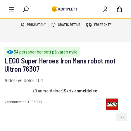
PRISMATCH*
GRATIS RETUR
FRI FRAKT*
54 personer har sett på varen nylig
LEGO Super Heroes Iron Mans robot mot
Ultron 76307
Alder 6+, deler 101
(0 anmeldelser)
Skriv anmeldelse
Varenummer:
1335000
1
/
5