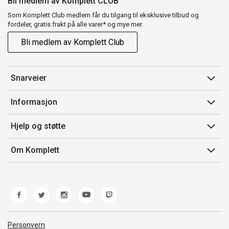
Bli medlem av Komplett CLUB
Som Komplett Club medlem får du tilgang til eksklusive tilbud og
fordeler, gratis frakt på alle varer* og mye mer.
Bli medlem av Komplett Club
Snarveier
Min side
Informasjon
Ordreoversikt
Salgsbetingelser
Hjelp og støtte
Flex
Medlemsvilkår for Komplett Club
Kontakt oss
Komplett Club
Om Komplett
Merker/produsent
Kundeservice
Om oss
EE-avfall
Ofte stilte spørsmål
Jobb i Komplett
Retur
Miljøarbeid og ESG
Reklamasjon og garanti
Åpenhetsloven
Personvern
Frakt og levering