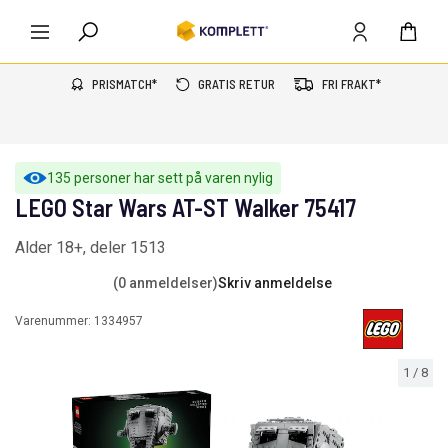
PRISMATCH*
GRATIS RETUR
FRI FRAKT*
135 personer har sett på varen nylig
LEGO Star Wars AT-ST Walker 75417
Alder 18+, deler 1513
(0 anmeldelser)
Skriv anmeldelse
Varenummer:
1334957
1
/
8