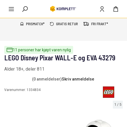
PRISMATCH*
GRATIS RETUR
FRI FRAKT*
11 personer har kjøpt varen nylig
LEGO Disney Pixar WALL-E og EVA 43279
Alder 18+, deler 811
(0 anmeldelser)
Skriv anmeldelse
Varenummer:
1334834
1
/
5