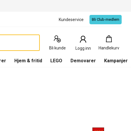
Kundeservice
Bli Club-medlem
Handlekurv
:
0
Produkter
Bli kunde
Handlekurv
Logg inn
(
Handlekurv
)
rer
Hjem & fritid
LEGO
Demovarer
Kampanjer