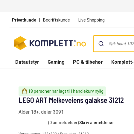
Privatkunde
|
Bedriftskunde
Live Shopping
Datautstyr
Gaming
PC & tilbehør
Komplett
18 personer har lagt til i handlekurv nylig
LEGO ART Melkeveiens galakse 31212
Alder 18+, deler 3091
(0 anmeldelser)
Skriv anmeldelse
Varenummer:
1334832
/ Produktnr.:
31212