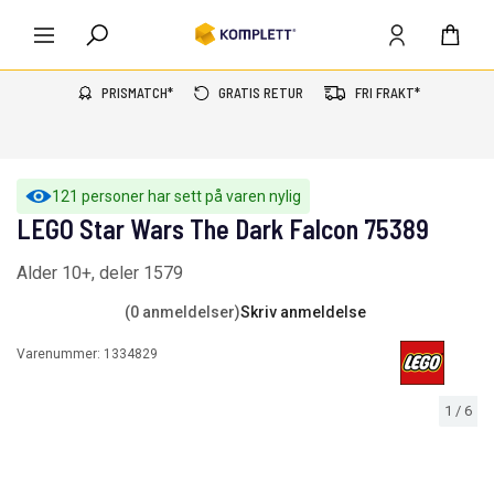
PRISMATCH*
GRATIS RETUR
FRI FRAKT*
121 personer har sett på varen nylig
LEGO Star Wars The Dark Falcon 75389
Alder 10+, deler 1579
(0 anmeldelser)
Skriv anmeldelse
Varenummer:
1334829
1
/
6