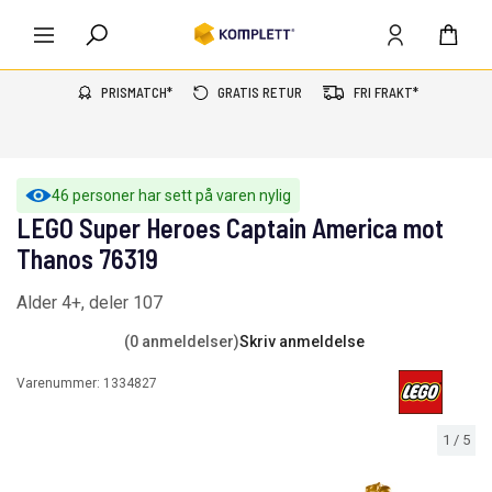
PRISMATCH*
GRATIS RETUR
FRI FRAKT*
46 personer har sett på varen nylig
LEGO Super Heroes Captain America mot
Thanos 76319
Alder 4+, deler 107
(0 anmeldelser)
Skriv anmeldelse
Varenummer:
1334827
1
/
5