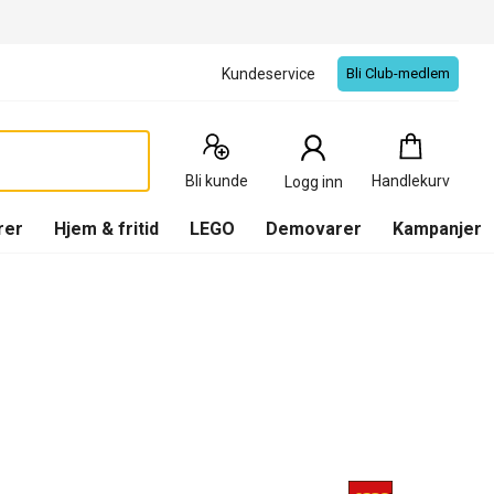
Kundeservice
Bli Club-medlem
Handlekurv
:
0
Produkter
Bli kunde
Handlekurv
Logg inn
(
Handlekurv
)
rer
Hjem & fritid
LEGO
Demovarer
Kampanjer