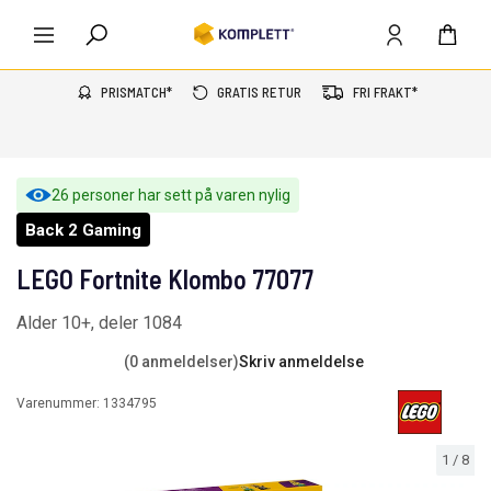
PRISMATCH*
GRATIS RETUR
FRI FRAKT*
26 personer har sett på varen nylig
Back 2 Gaming
LEGO Fortnite Klombo 77077
Alder 10+, deler 1084
(0 anmeldelser)
Skriv anmeldelse
Varenummer:
1334795
1
/
8