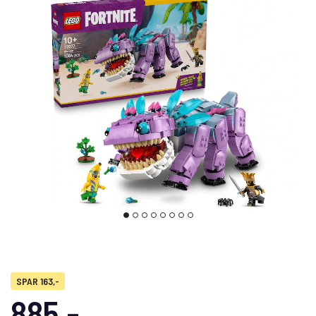
SPAR 163,-
885,-