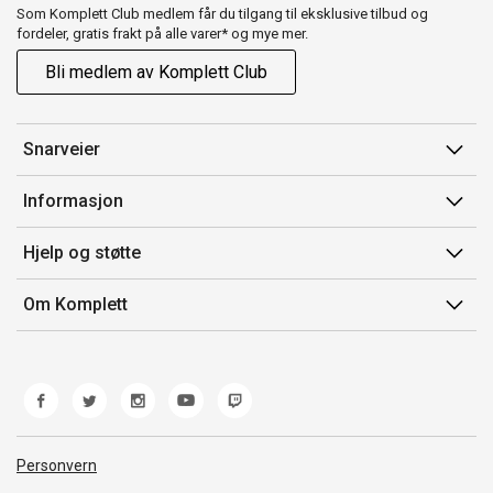
Som Komplett Club medlem får du tilgang til eksklusive tilbud og
fordeler, gratis frakt på alle varer* og mye mer.
Bli medlem av Komplett Club
Snarveier
Min side
Informasjon
Ordreoversikt
Salgsbetingelser
Hjelp og støtte
Flex
Medlemsvilkår for Komplett Club
Kontakt oss
Komplett Club
Om Komplett
Merker/produsent
Kundeservice
Om oss
EE-avfall
Ofte stilte spørsmål
Jobb i Komplett
Retur
Miljøarbeid og ESG
Reklamasjon og garanti
Åpenhetsloven
Personvern
Frakt og levering
Whistleblowing