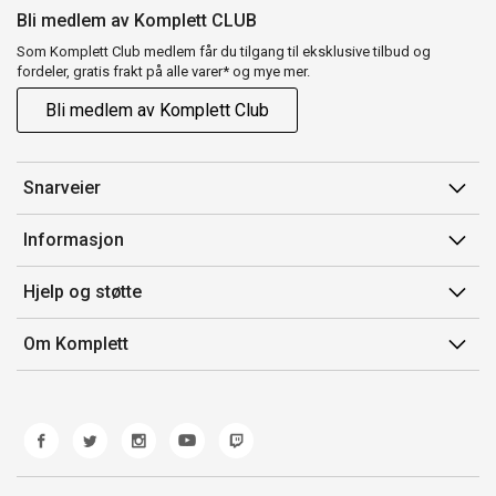
Bli medlem av Komplett CLUB
Som Komplett Club medlem får du tilgang til eksklusive tilbud og
fordeler, gratis frakt på alle varer* og mye mer.
Bli medlem av Komplett Club
Snarveier
Min side
Informasjon
Ordreoversikt
Salgsbetingelser
Hjelp og støtte
Flex
Medlemsvilkår for Komplett Club
Kontakt oss
Komplett Club
Om Komplett
Merker/produsent
Kundeservice
Om oss
EE-avfall
Ofte stilte spørsmål
Jobb i Komplett
Retur
Miljøarbeid og ESG
Reklamasjon og garanti
Åpenhetsloven