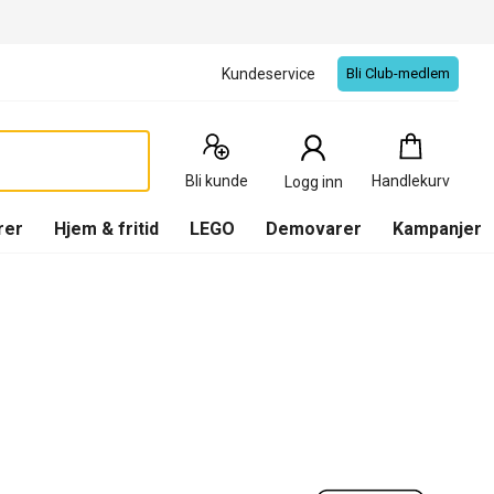
Kundeservice
Bli Club-medlem
Handlekurv
:
0
Produkter
Bli kunde
Handlekurv
Logg inn
(
Handlekurv
)
rer
Hjem & fritid
LEGO
Demovarer
Kampanjer