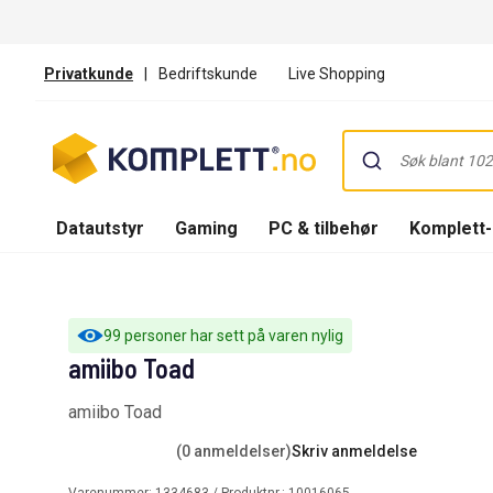
Privatkunde
|
Bedriftskunde
Live Shopping
Datautstyr
Gaming
PC & tilbehør
Komplett
99 personer har sett på varen nylig
amiibo Toad
amiibo Toad
(0 anmeldelser)
Skriv anmeldelse
Varenummer:
1334683
/ Produktnr.:
10016065