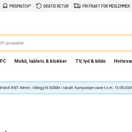
PRISMATCH*
GRATIS RETUR
FRI FRAKT FOR MEDLEMMER
-PC
Mobil, tablets & klokker
TV, lyd & bilde
Hviteva
atch 8 BT 44mm, i tillegg til 3000kr i rabatt. Kampanjen varer t.o.m. 13.09.202