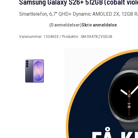
Samsung Galaxy S26+ 512GB (cobalt viol
Smarttelefon, 6,7'' QHD+ Dynamic AMOLED 2X, 12GB
(0 anmeldelser)
Skriv anmeldelse
Varenummer:
1334603
/ Produktnr.:
SM-S947BZVGEUB