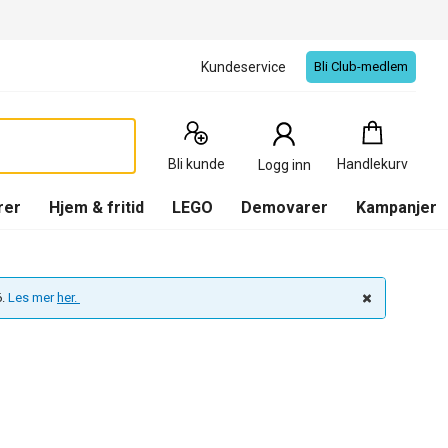
Kundeservice
Bli Club-medlem
Handlekurv
:
0
Produkter
Bli kunde
Handlekurv
Logg inn
(
Handlekurv
)
rer
Hjem & fritid
LEGO
Demovarer
Kampanjer
6.
Les mer
her.