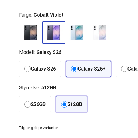
Farge:
Cobalt Violet
Modell:
Galaxy S26+
Galaxy S26
Galaxy S26+
Gala
Størrelse:
512GB
256GB
512GB
Tilgjengelige varianter