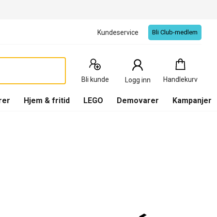
Kundeservice
Bli Club-medlem
Handlekurv
:
0
Produkter
Bli kunde
Handlekurv
Logg inn
(
Handlekurv
)
rer
Hjem & fritid
LEGO
Demovarer
Kampanjer