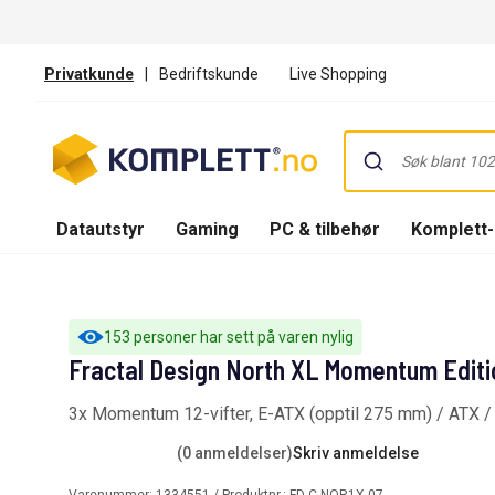
Privatkunde
|
Bedriftskunde
Live Shopping
Datautstyr
Gaming
PC & tilbehør
Komplett
153 personer har sett på varen nylig
Fractal Design North XL Momentum Editi
3x Momentum 12-vifter, E-ATX (opptil 275 mm) / ATX /
(0 anmeldelser)
Skriv anmeldelse
Varenummer:
1334551
/ Produktnr.:
FD-C-NOR1X-07