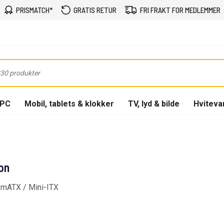
PRISMATCH*
GRATIS RETUR
FRI FRAKT FOR MEDLEMMER
-PC
Mobil, tablets & klokker
TV, lyd & bilde
Hviteva
on
 mATX / Mini-ITX