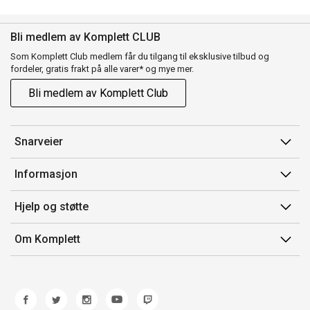
Bli medlem av Komplett CLUB
Som Komplett Club medlem får du tilgang til eksklusive tilbud og
fordeler, gratis frakt på alle varer* og mye mer.
Bli medlem av Komplett Club
Snarveier
Min side
Informasjon
Ordreoversikt
Salgsbetingelser
Hjelp og støtte
Flex
Medlemsvilkår for Komplett Club
Kontakt oss
Komplett Club
Om Komplett
Merker/produsent
Kundeservice
Om oss
EE-avfall
Ofte stilte spørsmål
Jobb i Komplett
Retur