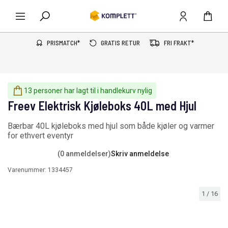
PRISMATCH*
GRATIS RETUR
FRI FRAKT*
13 personer har lagt til i handlekurv nylig
Freev Elektrisk Kjøleboks 40L med Hjul
Bærbar 40L kjøleboks med hjul som både kjøler og varmer
for ethvert eventyr
(0 anmeldelser)
Skriv anmeldelse
Varenummer:
1334457
1
/
16